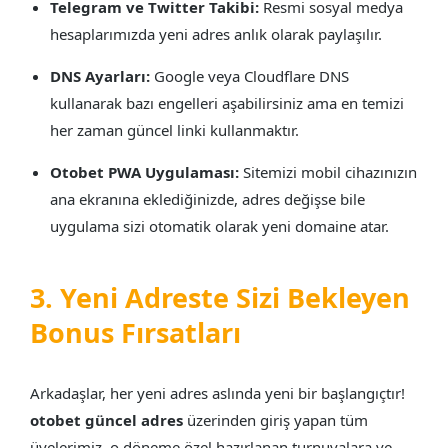
Telegram ve Twitter Takibi:
Resmi sosyal medya
hesaplarımızda yeni adres anlık olarak paylaşılır.
DNS Ayarları:
Google veya Cloudflare DNS
kullanarak bazı engelleri aşabilirsiniz ama en temizi
her zaman güncel linki kullanmaktır.
Otobet PWA Uygulaması:
Sitemizi mobil cihazınızın
ana ekranına eklediğinizde, adres değişse bile
uygulama sizi otomatik olarak yeni domaine atar.
3. Yeni Adreste Sizi Bekleyen
Bonus Fırsatları
Arkadaşlar, her yeni adres aslında yeni bir başlangıçtır!
otobet güncel adres
üzerinden giriş yapan tüm
üyelerimiz, o döneme özel hazırlanan turnuvalara ve