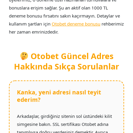
bonuslara erişim sağlar. Şu an aktif olan 1000 TL
deneme bonusu fırsatını sakın kaçırmayın. Detaylar ve
kullanım şartları için
Otobet deneme bonusu
rehberimiz
her zaman emrinizdedir.
Otobet Güncel Adres
Hakkında Sıkça Sorulanlar
Kanka, yeni adresi nasıl teyit
ederim?
Arkadaşlar, girdiğiniz sitenin sol üstündeki kilit
simgesine bakın. SSL sertifikası Otobet adına
tanımlıysa doğru yerdesiniz demektir. Ayrıca