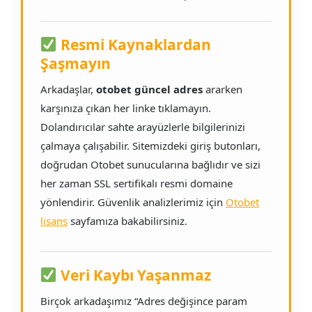
Resmi Kaynaklardan
Şaşmayın
Arkadaşlar,
otobet güncel adres
ararken
karşınıza çıkan her linke tıklamayın.
Dolandırıcılar sahte arayüzlerle bilgilerinizi
çalmaya çalışabilir. Sitemizdeki giriş butonları,
doğrudan Otobet sunucularına bağlıdır ve sizi
her zaman SSL sertifikalı resmi domaine
yönlendirir. Güvenlik analizlerimiz için
Otobet
lisans
sayfamıza bakabilirsiniz.
Veri Kaybı Yaşanmaz
Birçok arkadaşımız “Adres değişince param