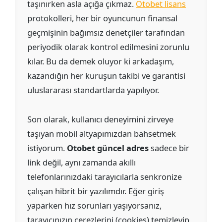
taşınırken asla açığa çıkmaz.
Otobet lisans
protokolleri, her bir oyuncunun finansal
geçmişinin bağımsız denetçiler tarafından
periyodik olarak kontrol edilmesini zorunlu
kılar. Bu da demek oluyor ki arkadaşım,
kazandığın her kuruşun takibi ve garantisi
uluslararası standartlarda yapılıyor.
Son olarak, kullanıcı deneyimini zirveye
taşıyan mobil altyapımızdan bahsetmek
istiyorum.
Otobet güncel adres
sadece bir
link değil, aynı zamanda akıllı
telefonlarınızdaki tarayıcılarla senkronize
çalışan hibrit bir yazılımdır. Eğer giriş
yaparken hız sorunları yaşıyorsanız,
tarayıcınızın çerezlerini (cookies) temizleyip