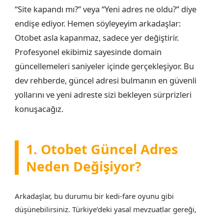
“Site kapandı mı?” veya “Yeni adres ne oldu?” diye
endişe ediyor. Hemen söyleyeyim arkadaşlar:
Otobet asla kapanmaz, sadece yer değiştirir.
Profesyonel ekibimiz sayesinde domain
güncellemeleri saniyeler içinde gerçekleşiyor. Bu
dev rehberde, güncel adresi bulmanın en güvenli
yollarını ve yeni adreste sizi bekleyen sürprizleri
konuşacağız.
1. Otobet Güncel Adres
Neden Değişiyor?
Arkadaşlar, bu durumu bir kedi-fare oyunu gibi
düşünebilirsiniz. Türkiye’deki yasal mevzuatlar gereği,